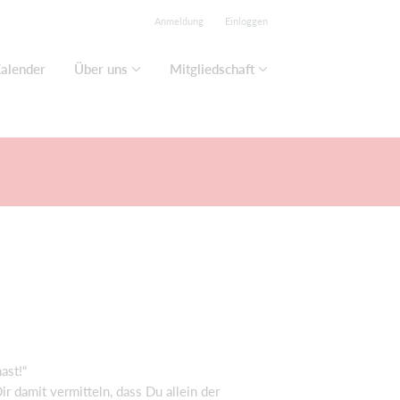
Anmeldung
Einloggen
alender
Über uns
Mitgliedschaft
hast!“
 damit vermitteln, dass Du allein der